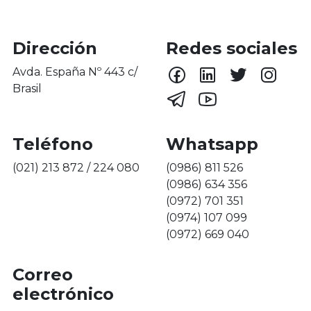
Dirección
Redes sociales
Avda. España Nº 443 c/
Brasil
Teléfono
Whatsapp
(021) 213 872 / 224 080
(0986) 811 526
(0986) 634 356
(0972) 701 351
(0974) 107 099
(0972) 669 040
Correo
electrónico