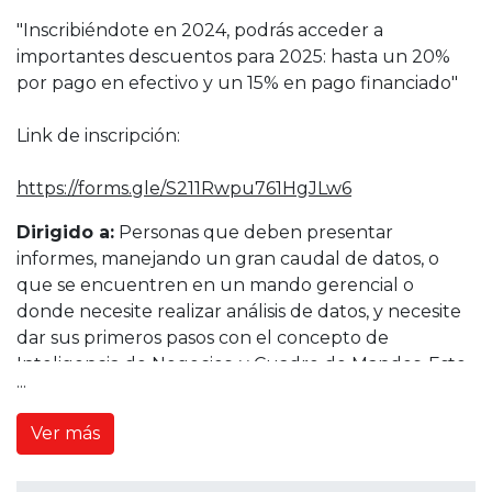
"Inscribiéndote en 2024, podrás acceder a
importantes descuentos para 2025: hasta un 20%
por pago en efectivo y un 15% en pago financiado"
Link de inscripción:
https://forms.gle/S211Rwpu761HgJLw6
Dirigido a:
Personas que deben presentar
informes, manejando un gran caudal de datos, o
que se encuentren en un mando gerencial o
donde necesite realizar análisis de datos, y necesite
dar sus primeros pasos con el concepto de
Inteligencia de Negocios, y Cuadro de Mandos. Este
...
curso es ideal como ante sala a las Soluciones
BUSINESS INTELLIGENCE.
Ver más