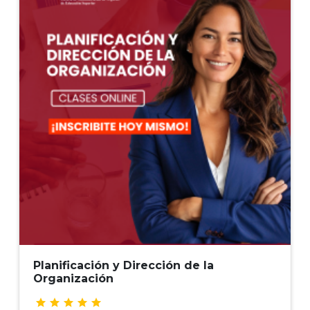
Desarrollar competencias para
una
gestión eficaz,
fortaleciendo habilidades
en
planificación, dirección,
liderazgo y
motivación, con
herramientas para la
toma de
decisiones y la optimización
del
desempeño organizacional.
Planificación y Dirección de la
Organización